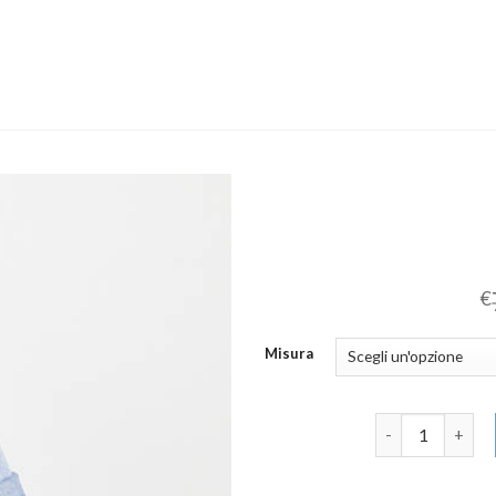
€
Misura
tacco quantità