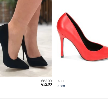
€
83.00
TACCO
€
52.00
tacco