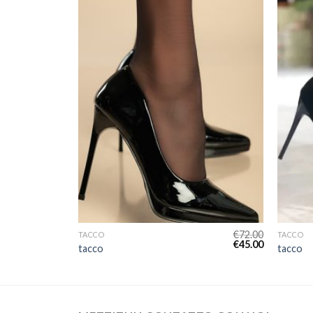
€
80.00
€
72.00
TACCO
TACCO
€
50.00
€
45.00
tacco
tacco