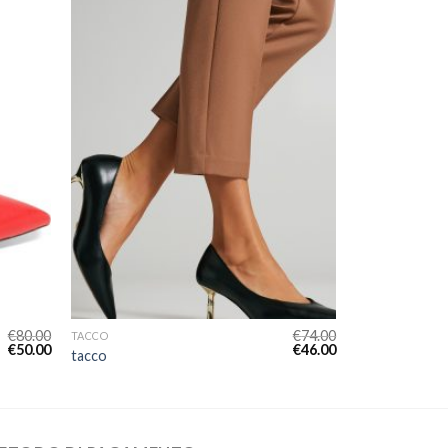
€
80.00
€
74.00
TACCO
€
50.00
€
46.00
tacco