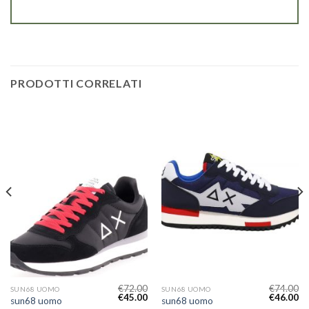
PRODOTTI CORRELATI
€
72.00
€
74.00
SUN68 UOMO
SUN68 UOMO
€
45.00
€
46.00
sun68 uomo
sun68 uomo