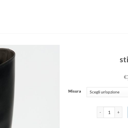
st
€
Misura
stivali via roma