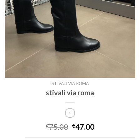
STIVALI VIA ROMA
stivali via roma
75.00
47.00
€
€