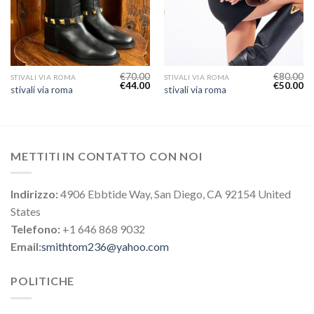
€
70.00
€
80.00
STIVALI VIA ROMA
STIVALI VIA ROMA
€
44.00
€
50.00
stivali via roma
stivali via roma
METTITI IN CONTATTO CON NOI
Indirizzo:
4906 Ebbtide Way, San Diego, CA 92154 United
States
Telefono:
+1 646 868 9032
Email:
smithtom236@yahoo.com
POLITICHE