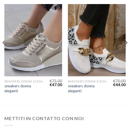
€
75.00
€
70.00
SNEAKERS DONNA ELEGANTI
SNEAKERS DONNA ELEGANTI
€
47.00
€
44.00
sneakers donna
sneakers donna
eleganti
eleganti
METTITI IN CONTATTO CON NOI