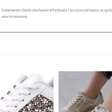
Solamente clienti che hanno effettuato l'accesso ed hanno acqui
una recensione.