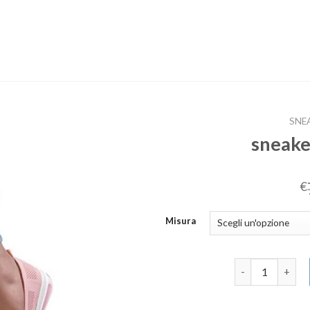
SNE
sneake
€
Misura
sneakers donna 