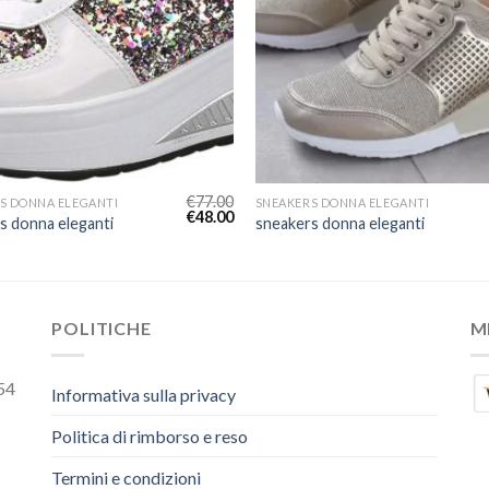
€
77.00
S DONNA ELEGANTI
SNEAKERS DONNA ELEGANTI
€
48.00
s donna eleganti
sneakers donna eleganti
POLITICHE
M
54
Informativa sulla privacy
Politica di rimborso e reso
Termini e condizioni