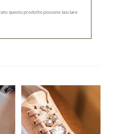
stato questo prodotto possono lasciare