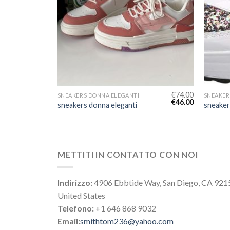
€
70.00
€
74.00
SNEAKERS DONNA ELEGANTI
SNEAKER
€
44.00
€
46.00
sneakers donna eleganti
sneaker
METTITI IN CONTATTO CON NOI
Indirizzo:
4906 Ebbtide Way, San Diego, CA 921
United States
Telefono:
+1 646 868 9032
Email:
smithtom236@yahoo.com