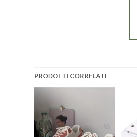
PRODOTTI CORRELATI