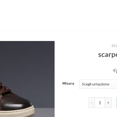
SC
scarp
€
Misura
scarpe uomo inv