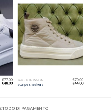
€
77.00
€
70.00
SCARPE SNEAKERS
€
48.00
€
44.00
scarpe sneakers
ETODO DI PAGAMENTO