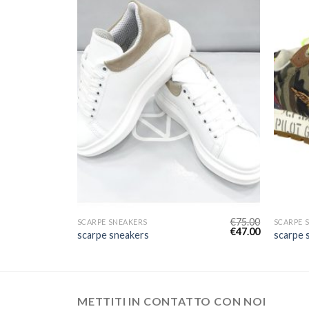
€
74.00
€
75.00
SCARPE SNEAKERS
SCARPE 
€
46.00
€
47.00
scarpe sneakers
scarpe 
METTITI IN CONTATTO CON NOI