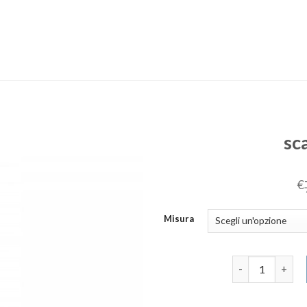
sc
€
Misura
scarpe sneakers