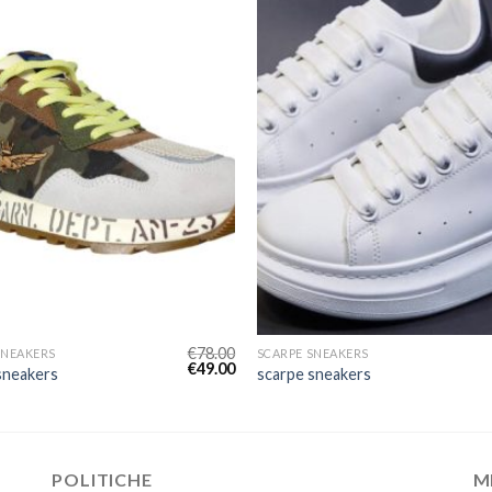
€
78.00
SNEAKERS
SCARPE SNEAKERS
€
49.00
sneakers
scarpe sneakers
POLITICHE
M