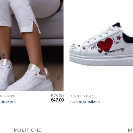
€
75.00
SNEAKERS
SCARPE SNEAKERS
€
47.00
sneakers
scarpe sneakers
POLITICHE
M