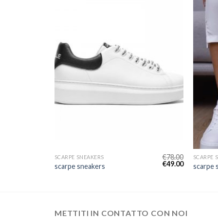
€
82.00
€
78.00
SCARPE SNEAKERS
SCARPE 
€
51.00
€
49.00
scarpe sneakers
scarpe 
METTITI IN CONTATTO CON NOI