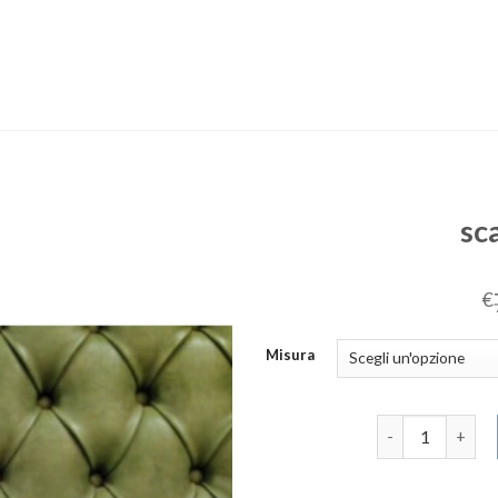
sc
€
Misura
scarpe sneakers