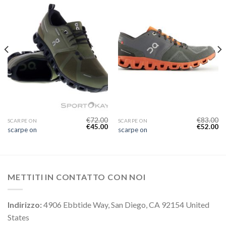
€
72.00
€
83.00
SCARPE ON
SCARPE ON
€
45.00
€
52.00
scarpe on
scarpe on
METTITI IN CONTATTO CON NOI
Indirizzo:
4906 Ebbtide Way, San Diego, CA 92154 United
States