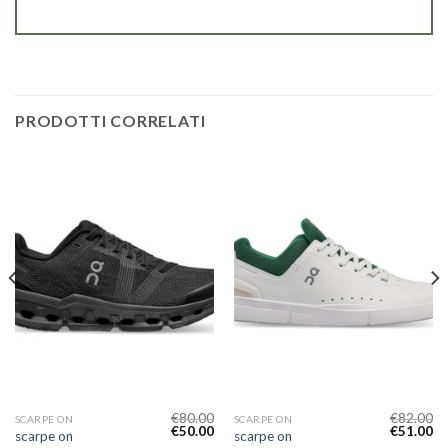
PRODOTTI CORRELATI
€
80.00
€
82.00
SCARPE ON
SCARPE ON
€
50.00
€
51.00
scarpe on
scarpe on