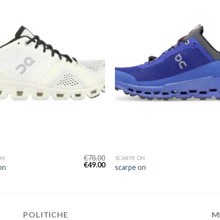
€
78.00
ON
SCARPE ON
€
49.00
on
scarpe on
POLITICHE
M