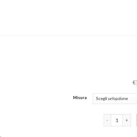
€
Misura
scarpe on quant