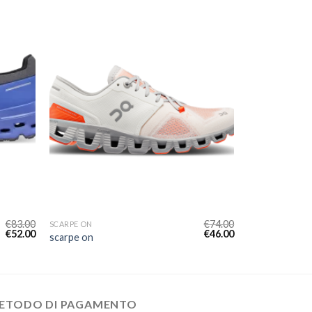
€
83.00
€
74.00
SCARPE ON
€
52.00
€
46.00
scarpe on
ETODO DI PAGAMENTO