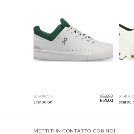
€
78.00
€
82.00
SCARPE ON
SCARPE 
€
49.00
€
51.00
scarpe on
scarpe 
METTITI IN CONTATTO CON NOI