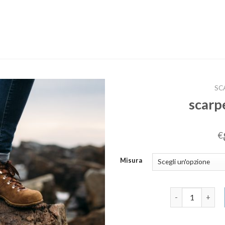
SC
scarp
€
Misura
scarpe invernal