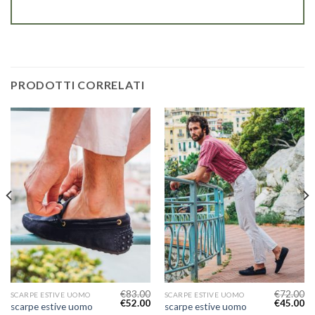
PRODOTTI CORRELATI
€
83.00
€
72.00
SCARPE ESTIVE UOMO
SCARPE ESTIVE UOMO
€
52.00
€
45.00
scarpe estive uomo
scarpe estive uomo