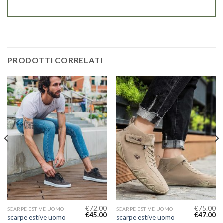
PRODOTTI CORRELATI
€
72.00
€
75.00
SCARPE ESTIVE UOMO
SCARPE ESTIVE UOMO
€
45.00
€
47.00
scarpe estive uomo
scarpe estive uomo