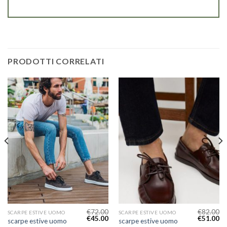
PRODOTTI CORRELATI
€
72.00
€
82.00
SCARPE ESTIVE UOMO
SCARPE ESTIVE UOMO
€
45.00
€
51.00
scarpe estive uomo
scarpe estive uomo