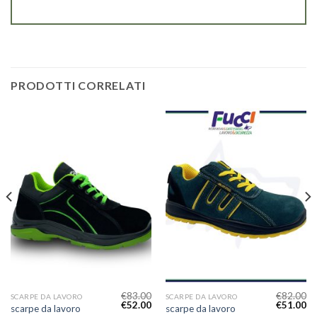
PRODOTTI CORRELATI
€
83.00
€
82.00
SCARPE DA LAVORO
SCARPE DA LAVORO
€
52.00
€
51.00
scarpe da lavoro
scarpe da lavoro