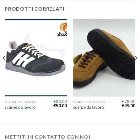
PRODOTTI CORRELATI
€
80.00
€
78.00
SCARPE DA LAVORO
SCARPE DA LAVORO
€
50.00
€
49.00
scarpe da lavoro
scarpe da lavoro
METTITI IN CONTATTO CON NOI