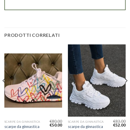
PRODOTTI CORRELATI
€
80.00
€
83.00
SCARPE DA GINNASTICA
SCARPE DA GINNASTICA
€
50.00
€
52.00
scarpe da ginnastica
scarpe da ginnastica