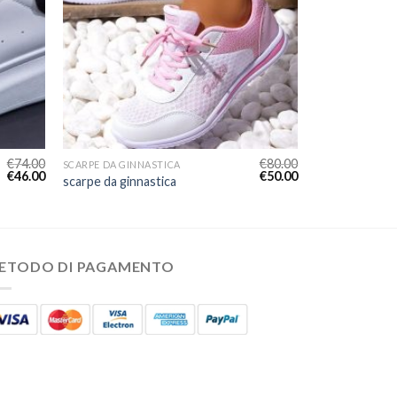
€
74.00
€
80.00
SCARPE DA GINNASTICA
€
46.00
€
50.00
scarpe da ginnastica
ETODO DI PAGAMENTO