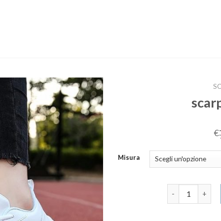
SC
scar
€
Misura
scarpe da ginna