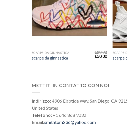
€
70.00
€
80.00
SCARPE DA GINNASTICA
SCARPE 
€
44.00
€
50.00
scarpe da ginnastica
scarpe d
METTITI IN CONTATTO CON NOI
Indirizzo:
4906 Ebbtide Way, San Diego, CA 921
United States
Telefono:
+1 646 868 9032
Email:
smithtom236@yahoo.com