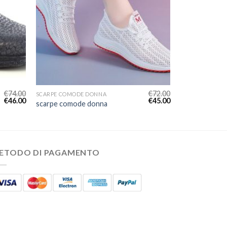
€
74.00
€
72.00
SCARPE COMODE DONNA
€
46.00
€
45.00
scarpe comode donna
ETODO DI PAGAMENTO