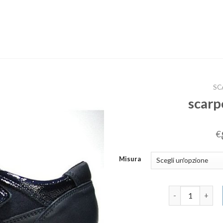
SC
scar
€
Misura
scarpe comode 