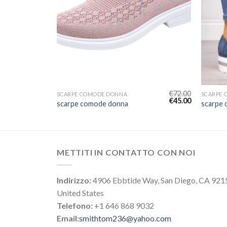
€
75.00
€
72.00
SCARPE COMODE DONNA
SCARPE
€
47.00
€
45.00
scarpe comode donna
scarpe
METTITI IN CONTATTO CON NOI
Indirizzo:
4906 Ebbtide Way, San Diego, CA 921
United States
Telefono:
+1 646 868 9032
Email:
smithtom236@yahoo.com