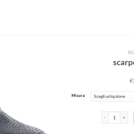
SC
scar
€
Misura
scarpe comode 