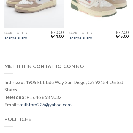
€
70.00
€
72.00
SCARPE AUTRY
SCARPE AUTRY
€
44.00
€
45.00
scarpe autry
scarpe autry
METTITI IN CONTATTO CON NOI
Indirizzo:
4906 Ebbtide Way, San Diego, CA 92154 United
States
Telefono:
+1 646 868 9032
Email:
smithtom236@yahoo.com
POLITICHE