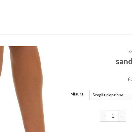
S
sand
€
Misura
sandali bassi d