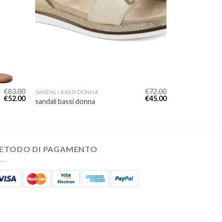
€
83.00
€
72.00
SANDALI BASSI DONNA
€
52.00
€
45.00
sandali bassi donna
ETODO DI PAGAMENTO