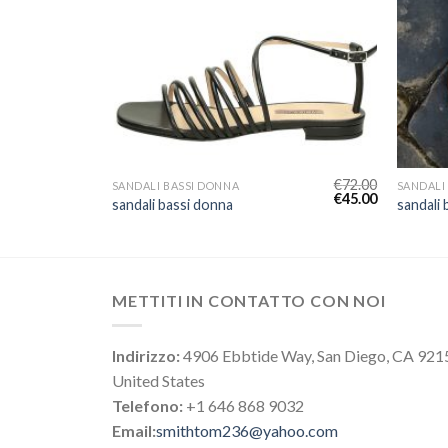
€
75.00
€
72.00
SANDALI BASSI DONNA
SANDALI
€
47.00
€
45.00
sandali bassi donna
sandali 
METTITI IN CONTATTO CON NOI
Indirizzo:
4906 Ebbtide Way, San Diego, CA 921
United States
Telefono:
+1 646 868 9032
Email:
smithtom236@yahoo.com