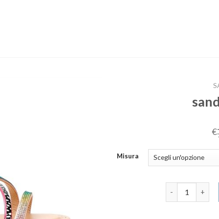
S
sand
€
Misura
sandali bassi d