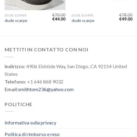
€
70.00
€
78.00
DUDE SCARPE
DUDE SCARPE
€
44.00
€
49.00
dude scarpe
dude scarpe
METTITI IN CONTATTO CON NOI
Indirizzo:
4906 Ebbtide Way, San Diego, CA 92154 United
States
Telefono:
+1 646 868 9032
Email:
smithtom236@yahoo.com
POLITICHE
Informativa sulla privacy
Politica di rimborso e reso