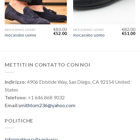
€
83.00
€
82.00
MOCASSINO UOMO
MOCASSINO UOMO
€
52.00
€
51.00
mocassino uomo
mocassino uomo
METTITI IN CONTATTO CON NOI
Indirizzo:
4906 Ebbtide Way, San Diego, CA 92154 United
States
Telefono:
+1 646 868 9032
Email:
smithtom236@yahoo.com
POLITICHE
Informativa sulla privacy