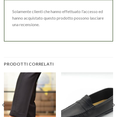
Solamente clienti che hanno effettuato l'accesso ed
hanno acquistato questo prodotto possono lasciare
una recensione.
PRODOTTI CORRELATI