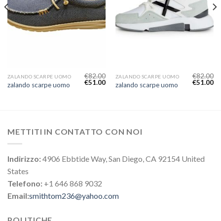
€
82.00
€
82.00
ZALANDO SCARPE UOMO
ZALANDO SCARPE UOMO
€
51.00
€
51.00
zalando scarpe uomo
zalando scarpe uomo
METTITI IN CONTATTO CON NOI
Indirizzo:
4906 Ebbtide Way, San Diego, CA 92154 United
States
Telefono:
+1 646 868 9032
Email:
smithtom236@yahoo.com
POLITICHE