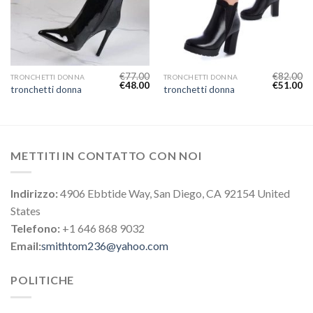
€
77.00
€
82.00
TRONCHETTI DONNA
TRONCHETTI DONNA
€
48.00
€
51.00
tronchetti donna
tronchetti donna
METTITI IN CONTATTO CON NOI
Indirizzo:
4906 Ebbtide Way, San Diego, CA 92154 United
States
Telefono:
+1 646 868 9032
Email:
smithtom236@yahoo.com
POLITICHE