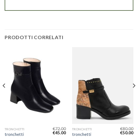
PRODOTTI CORRELATI
€
72.00
€
80.00
TRONCHETTI
TRONCHETTI
€
45.00
€
50.00
tronchetti
tronchetti