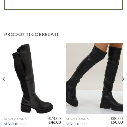
PRODOTTI CORRELATI
€
74.00
€
80.00
STIVALI DONNA
STIVALI DONNA
€
46.00
€
50.00
stivali donna
stivali donna