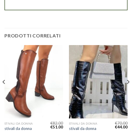
PRODOTTI CORRELATI
€
82.00
€
70.00
STIVALI DA DONNA
STIVALI DA DONNA
€
51.00
€
44.00
stivali da donna
stivali da donna