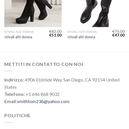
€
82.00
€
75.00
STIVALI ALTI DONNA
STIVALI ALTI DONNA
€
51.00
€
47.00
stivali alti donna
stivali alti donna
METTITI IN CONTATTO CON NOI
Indirizzo:
4906 Ebbtide Way, San Diego, CA 92154 United
States
Telefono:
+1 646 868 9032
Email:
smithtom236@yahoo.com
POLITICHE