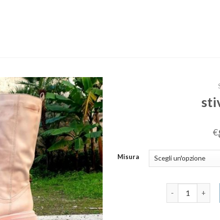
sti
€
Misura
stivali alti don