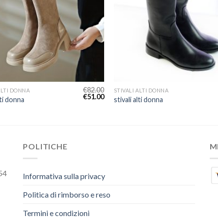
€
82.00
ALTI DONNA
STIVALI ALTI DONNA
€
51.00
lti donna
stivali alti donna
POLITICHE
M
54
Informativa sulla privacy
Politica di rimborso e reso
Termini e condizioni