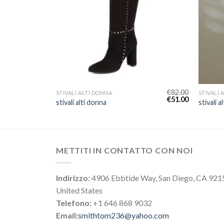
€
77.00
€
82.00
STIVALI ALTI DONNA
STIVALI 
€
48.00
€
51.00
stivali alti donna
stivali a
METTITI IN CONTATTO CON NOI
Indirizzo:
4906 Ebbtide Way, San Diego, CA 921
United States
Telefono:
+1 646 868 9032
Email:
smithtom236@yahoo.com