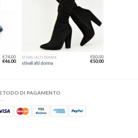
€
74.00
€
80.00
STIVALI ALTI DONNA
€
46.00
€
50.00
stivali alti donna
ETODO DI PAGAMENTO