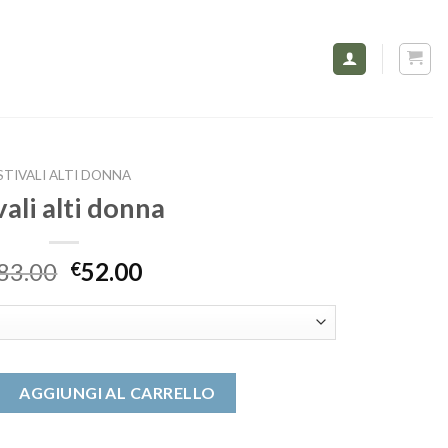
STIVALI ALTI DONNA
vali alti donna
83.00
52.00
€
na quantità
AGGIUNGI AL CARRELLO