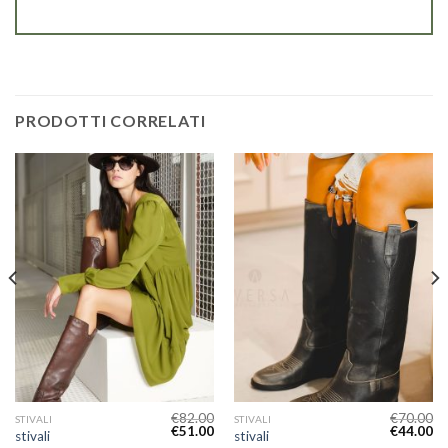
PRODOTTI CORRELATI
€
82.00
€
70.00
STIVALI
STIVALI
€
51.00
€
44.00
stivali
stivali