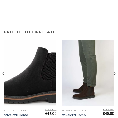
PRODOTTI CORRELATI
€
74.00
€
77.00
STIVALETTI UOMO
STIVALETTI UOMO
€
46.00
€
48.00
stivaletti uomo
stivaletti uomo