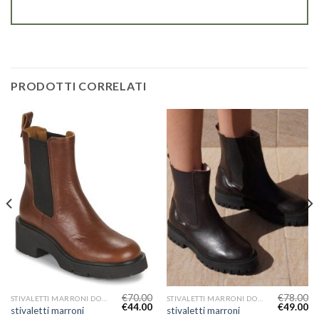
PRODOTTI CORRELATI
€
70.00
€
78.00
STIVALETTI MARRONI DONNA
STIVALETTI MARRONI DONNA
€
44.00
€
49.00
stivaletti marroni
stivaletti marroni