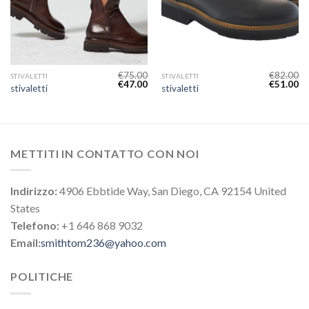
€
75.00
€
82.00
STIVALETTI
STIVALETTI
€
47.00
€
51.00
stivaletti
stivaletti
METTITI IN CONTATTO CON NOI
Indirizzo:
4906 Ebbtide Way, San Diego, CA 92154 United
States
Telefono:
+1 646 868 9032
Email:
smithtom236@yahoo.com
POLITICHE