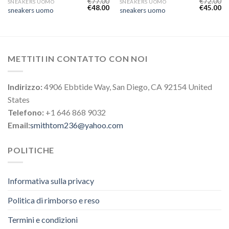
€
77.00
€
72.00
SNEAKERS UOMO
SNEAKERS UOMO
€
48.00
€
45.00
sneakers uomo
sneakers uomo
METTITI IN CONTATTO CON NOI
Indirizzo:
4906 Ebbtide Way, San Diego, CA 92154 United
States
Telefono:
+1 646 868 9032
Email:
smithtom236@yahoo.com
POLITICHE
Informativa sulla privacy
Politica di rimborso e reso
Termini e condizioni