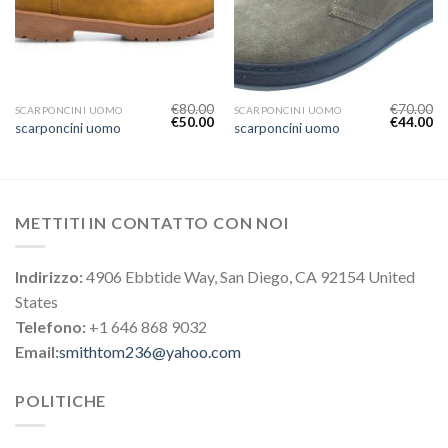
€
80.00
€
70.00
SCARPONCINI UOMO
SCARPONCINI UOMO
€
50.00
€
44.00
scarponcini uomo
scarponcini uomo
METTITI IN CONTATTO CON NOI
Indirizzo:
4906 Ebbtide Way, San Diego, CA 92154 United
States
Telefono:
+1 646 868 9032
Email:
smithtom236@yahoo.com
POLITICHE