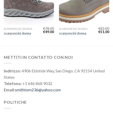
€
78.00
€
82.00
SCARPONCINI DONNA
SCARPONCINI DONNA
€
49.00
€
51.00
scarponcini donna
scarponcini donna
METTITI IN CONTATTO CON NOI
Indirizzo:
4906 Ebbtide Way, San Diego, CA 92154 United
States
Telefono:
+1 646 868 9032
Email:
smithtom236@yahoo.com
POLITICHE