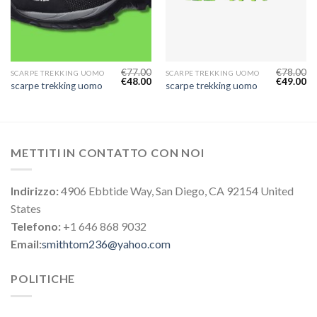
€
77.00
€
78.00
SCARPE TREKKING UOMO
SCARPE TREKKING UOMO
€
48.00
€
49.00
scarpe trekking uomo
scarpe trekking uomo
METTITI IN CONTATTO CON NOI
Indirizzo:
4906 Ebbtide Way, San Diego, CA 92154 United
States
Telefono:
+1 646 868 9032
Email:
smithtom236@yahoo.com
POLITICHE