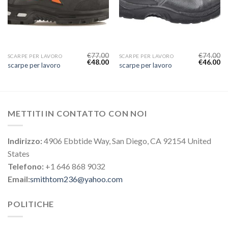
€
77.00
€
74.00
SCARPE PER LAVORO
SCARPE PER LAVORO
€
48.00
€
46.00
scarpe per lavoro
scarpe per lavoro
METTITI IN CONTATTO CON NOI
Indirizzo:
4906 Ebbtide Way, San Diego, CA 92154 United
States
Telefono:
+1 646 868 9032
Email:
smithtom236@yahoo.com
POLITICHE