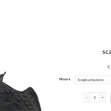
sc
€
Misura
scarpe pallavol