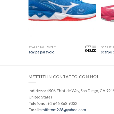
€
70.00
€
77.00
SCARPE PALLAVOLO
SCARPE 
€
44.00
€
48.00
scarpe pallavolo
scarpe p
METTITI IN CONTATTO CON NOI
Indirizzo:
4906 Ebbtide Way, San Diego, CA 921
United States
Telefono:
+1 646 868 9032
Email:
smithtom236@yahoo.com