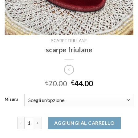
SCARPE FRIULANE
scarpe friulane
70.00
44.00
€
€
Misura
scarpe friulane quantità
AGGIUNGI AL CARRELLO