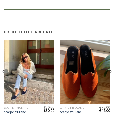
PRODOTTI CORRELATI
€
80.00
€
75.00
SCARPE FRIULANE
SCARPE FRIULANE
€
50.00
€
47.00
scarpe friulane
scarpe friulane