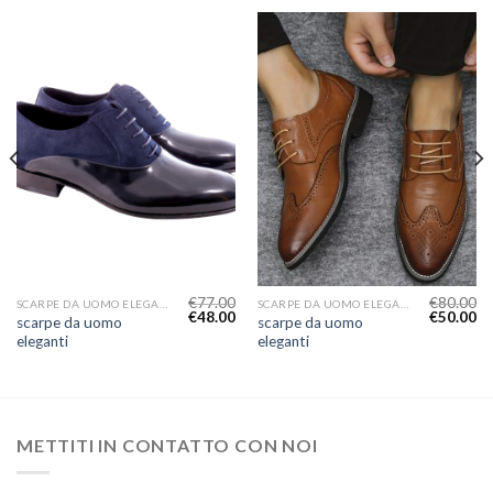
€
77.00
€
80.00
SCARPE DA UOMO ELEGANTI
SCARPE DA UOMO ELEGANTI
€
48.00
€
50.00
scarpe da uomo
scarpe da uomo
eleganti
eleganti
METTITI IN CONTATTO CON NOI