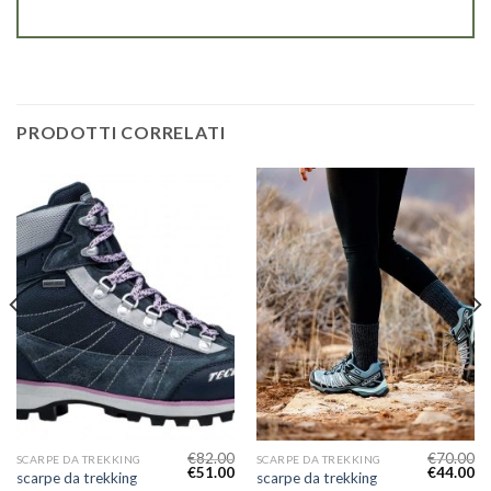
PRODOTTI CORRELATI
€
82.00
€
70.00
SCARPE DA TREKKING
SCARPE DA TREKKING
€
51.00
€
44.00
scarpe da trekking
scarpe da trekking