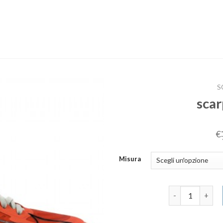
S
scar
€
Misura
scarpe da palla