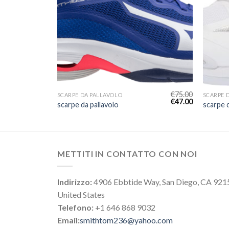
€
77.00
€
75.00
SCARPE DA PALLAVOLO
SCARPE 
€
48.00
€
47.00
scarpe da pallavolo
scarpe d
METTITI IN CONTATTO CON NOI
Indirizzo:
4906 Ebbtide Way, San Diego, CA 921
United States
Telefono:
+1 646 868 9032
Email:
smithtom236@yahoo.com