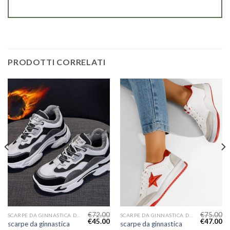
PRODOTTI CORRELATI
€
72.00
€
75.00
SCARPE DA GINNASTICA DONNA
SCARPE DA GINNASTICA DONNA
€
45.00
€
47.00
scarpe da ginnastica
scarpe da ginnastica