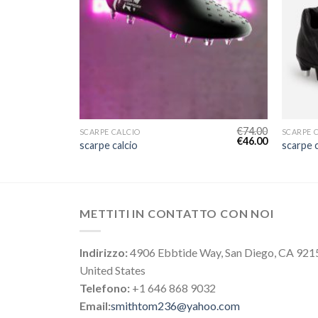
€
74.00
SCARPE CALCIO
SCARPE 
€
46.00
scarpe calcio
scarpe c
METTITI IN CONTATTO CON NOI
Indirizzo:
4906 Ebbtide Way, San Diego, CA 921
United States
Telefono:
+1 646 868 9032
Email:
smithtom236@yahoo.com