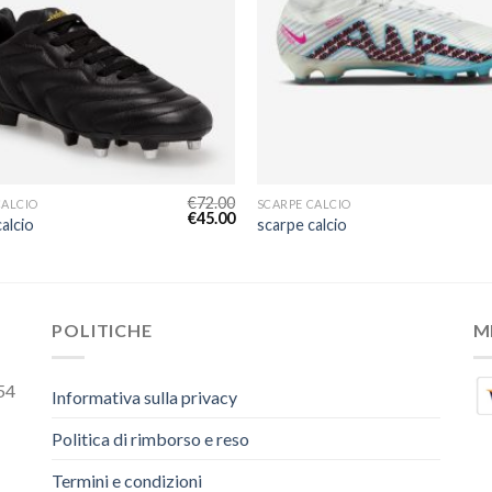
€
72.00
CALCIO
SCARPE CALCIO
€
45.00
alcio
scarpe calcio
POLITICHE
M
54
Informativa sulla privacy
Politica di rimborso e reso
Termini e condizioni