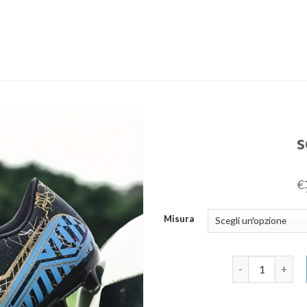
s
€
Misura
scarpe calcio qu